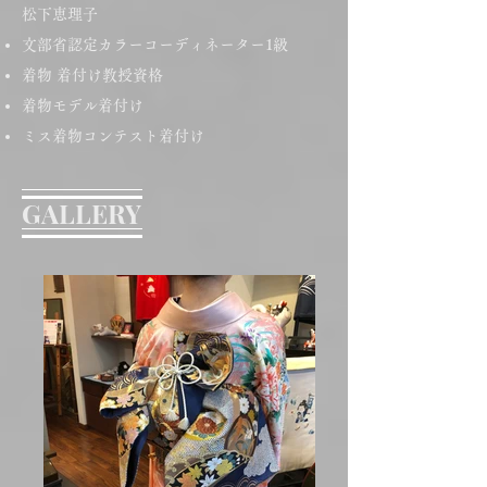
​松下恵理子
文部省認定カラーコーディネーター1級
着物 着付け教授資格
着物モデル着付け
ミス着物コンテスト着付け
GALLERY